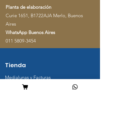
Planta de elaboración
Curie 1651, B1722AJA Merlo, Buenos
Aires
WhatsApp Buenos Aires
011 5809-3454
Tienda
Medialunas y Facturas
Panes de mesa
Otros panes
Panes de hamburguesa
Muffins y Budines
Combos