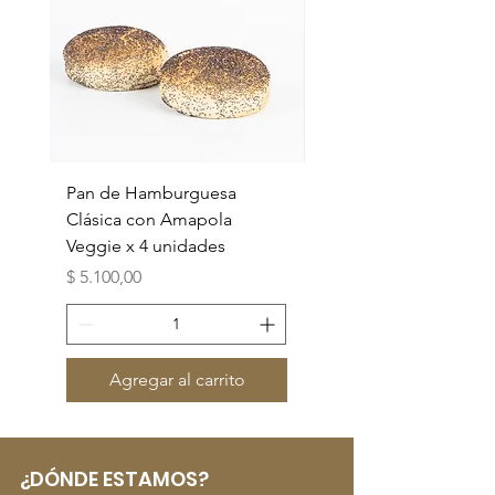
Pan de Hamburguesa
Bagel multicereal Veg
Clásica con Amapola
4 unidades
Veggie x 4 unidades
Precio
$ 7.500,00
Precio
$ 5.100,00
Agregar al carrito
¿DÓNDE ESTAMOS?