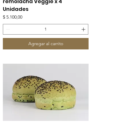
remolacha Veggie x 4
Unidades
Precio
$ 5.100,00
Agregar al carrito