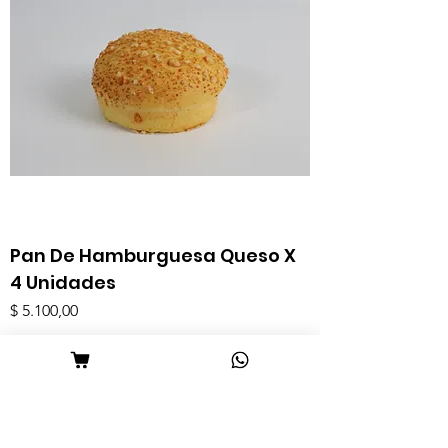
Pan De Hamburguesa Queso X
4 Unidades
Precio
$ 5.100,00
Agregar al carrito